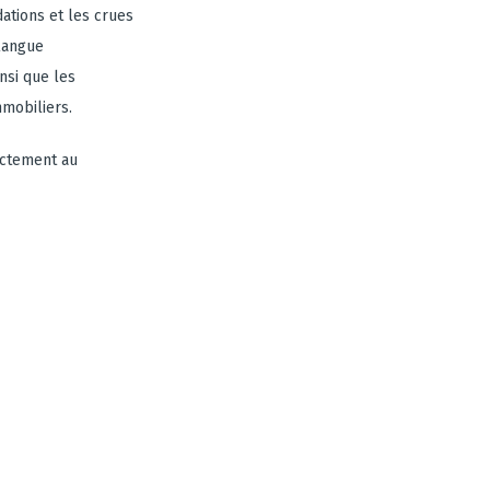
ations et les crues
 langue
nsi que les
mobiliers.
ectement au