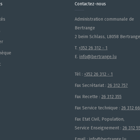
es
Contactez-nous
tés
Administration communale de
Bertrange
a
2 beim Schlass, L8058 Bertrang
er
T.
+352 26 312 - 1
hèque
E.
info@bertrange.lu
t
Tél :
+352 26 312 - 1
Fax Secrétariat :
26 312 757
Fax Recette :
26 312 355
Fax Service technique :
26 312 6
Fax Etat Civil, Population,
Service Enseignement :
26 312 5
Email :
info@bertrange.lu