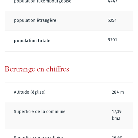
population luxembourgeoise
4447
population étrangère
5254
9701
population totale
Bertrange en chiffres
Altitude (église)
284 m
Superficie de la commune
17,39
km2
Superficie du parcellaire
16,63