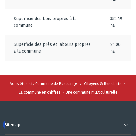
Superficie des bois propres à la
352,49
commune
ha
Superficie des prés et labours propres
81,06
à la commune
ha
Vous êtes ici :
Commune de Bertrange
Citoyens & Résidents
La commune en chiffres
Une commune multiculturelle
Sitemap