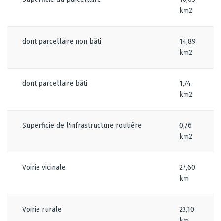
km2
dont parcellaire non bâti
14,89
km2
dont parcellaire bâti
1,74
km2
Superficie de l'infrastructure routière
0,76
km2
Voirie vicinale
27,60
km
Voirie rurale
23,10
km