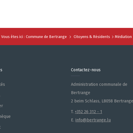
Vous êtes ici :
Commune de Bertrange
Citoyens & Résidents
Médiation
es
Contactez-nous
tés
Administration communale de
Bertrange
a
2 beim Schlass, L8058 Bertrang
er
T.
+352 26 312 - 1
hèque
E.
info@bertrange.lu
t