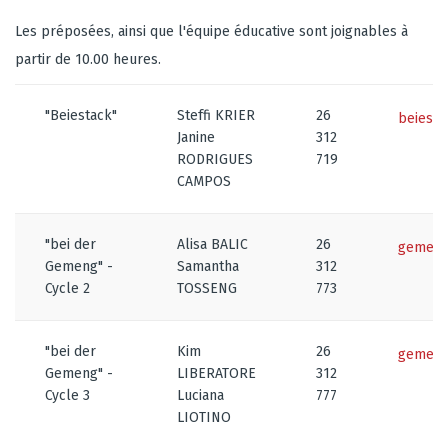
Les préposées, ainsi que l'équipe éducative sont joignables à
partir de 10.00 heures.
"Beiestack"
Steffi KRIER
26
beiesta
Janine
312
RODRIGUES
719
CAMPOS
"bei der
Alisa BALIC
26
gemeng
Gemeng" -
Samantha
312
Cycle 2
TOSSENG
773
"bei der
Kim
26
gemeng
Gemeng" -
LIBERATORE
312
Cycle 3
Luciana
777
LIOTINO