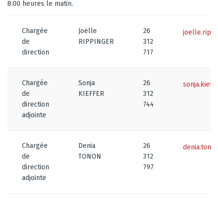
8:00 heures le matin.
Chargée
Joëlle
26
joelle.rip
de
RIPPINGER
312
direction
717
Chargée
Sonja
26
sonja.kief
de
KIEFFER
312
direction
744
adjointe
Chargée
Denia
26
denia.tono
de
TONON
312
direction
797
adjointe