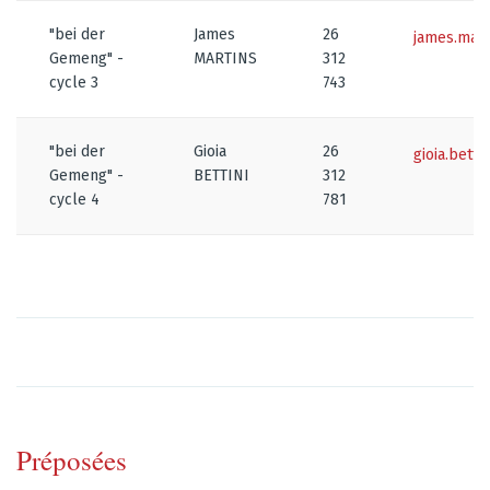
"bei der
James
26
james.mart
Gemeng" -
MARTINS
312
cycle 3
743
"bei der
Gioia
26
gioia.bett
Gemeng" -
BETTINI
312
cycle 4
781
Préposées