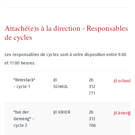
Attaché(e)s à la direction - Responsables
de cycles
Les responsables de cycles sont à votre disposition entre 9.00
et 17.00 heures.
"Beiestack"
Jil
26
jil.schaul
- cycle 1
SCHAUL
312
771
"bei der
Jil KRIER
26
jil.krier@s
Gemeng" -
312
cycle 2
706