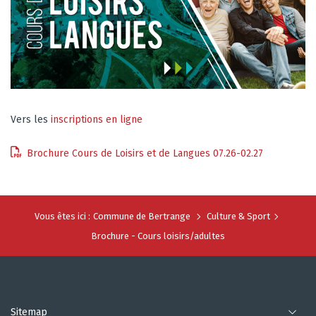
Vers les
inscriptions en ligne
Brochure Cours de Loisirs et de Langues 07.26-02.27
Vous êtes ici :
Commune de Bertrange
Culture & Sport
Brochure - Cours loisirs/adultes
Sitemap