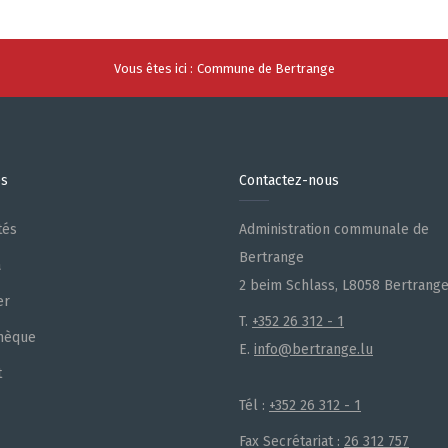
Vous êtes ici :
Commune de Bertrange
es
Contactez-nous
tés
Administration communale de
Bertrange
a
2 beim Schlass, L8058 Bertrang
er
T.
+352 26 312 - 1
hèque
E.
info@bertrange.lu
t
Tél :
+352 26 312 - 1
Fax Secrétariat :
26 312 757