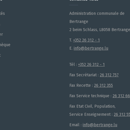
tés
Administration communale de
Bertrange
a
2 beim Schlass, L8058 Bertrang
er
T.
+352 26 312 - 1
hèque
E.
info@bertrange.lu
t
Tél :
+352 26 312 - 1
Fax Secrétariat :
26 312 757
Fax Recette :
26 312 355
Fax Service technique :
26 312 6
Fax Etat Civil, Population,
Service Enseignement :
26 312 5
Email :
info@bertrange.lu