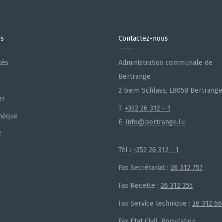
es
Contactez-nous
tés
Administration communale de
Bertrange
a
2 beim Schlass, L8058 Bertrang
er
T.
+352 26 312 - 1
hèque
E.
info@bertrange.lu
t
Tél :
+352 26 312 - 1
Fax Secrétariat :
26 312 757
Fax Recette :
26 312 355
Fax Service technique :
26 312 6
Fax Etat Civil, Population,