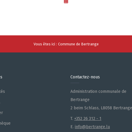
Vous êtes ici :
Commune de Bertrange
es
Contactez-nous
tés
Administration communale de
Bertrange
a
2 beim Schlass, L8058 Bertrang
er
T.
+352 26 312 - 1
hèque
E.
info@bertrange.lu