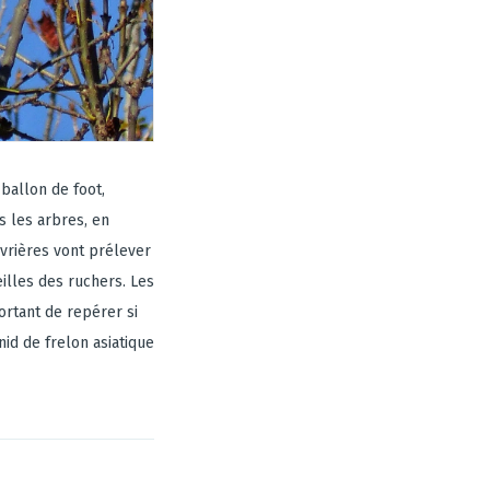
 ballon de foot,
s les arbres, en
uvrières vont prélever
lles des ruchers. Les
portant de repérer si
nid de frelon asiatique