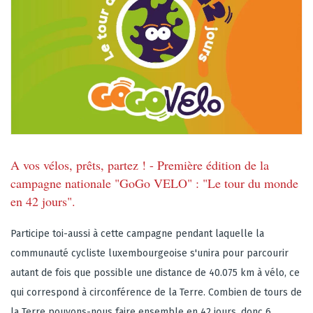
A vos vélos, prêts, partez ! - Première édition de la
campagne nationale "GoGo VELO" : "Le tour du monde
en 42 jours".
Participe toi-aussi à cette campagne pendant laquelle la
communauté cycliste luxembourgeoise s'unira pour parcourir
autant de fois que possible une distance de 40.075 km à vélo, ce
qui correspond à circonférence de la Terre. Combien de tours de
la Terre pouvons-nous faire ensemble en 42 jours, donc 6