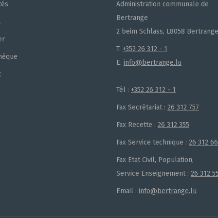
tés
Administration communale de
Bertrange
a
2 beim Schlass, L8058 Bertrang
er
T.
+352 26 312 - 1
hèque
E.
info@bertrange.lu
t
Tél :
+352 26 312 - 1
Fax Secrétariat :
26 312 757
Fax Recette :
26 312 355
Fax Service technique :
26 312 6
Fax Etat Civil, Population,
Service Enseignement :
26 312 5
Email :
info@bertrange.lu