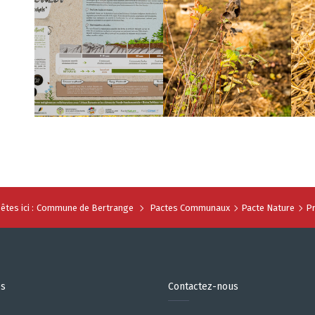
êtes ici :
Commune de Bertrange
Pactes Communaux
Pacte Nature
Pr
es
Contactez-nous