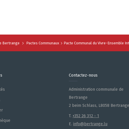
 Bertrange
Pactes Communaux
Pacte Communal du Vivre-Ensemble Int
es
Contactez-nous
tés
Administration communale de
Bertrange
a
2 beim Schlass, L8058 Bertrang
er
T.
+352 26 312 - 1
hèque
E.
info@bertrange.lu