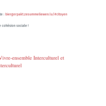
te :
biergerpakt.zesummeliewen.lu/#citoyen
 cohésion sociale !
ivre-ensemble Interculturel et
terculturel