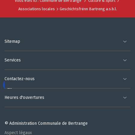
Vous êtes ici :
Commune de Bertrange
Culture & Sport
Associations locales
Geschichtsfrënn Bartreng a.s.b.l.
Sitemap
Services
Contactez-nous
Heures d'ouvertures
© Administration Communale de Bertrange
Aspect légaux