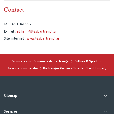
Contact
Tel. : 691 341 997
E-mail :
jil.hahn@lgsbartreng.lu
Site internet :
www.lgsbartreng.lu
Vous êtes ici :
Commune de Bertrange
Culture & Sport
Associations locales
Bartrenger Guiden a Scouten Saint Exupéry
Sitemap
Services