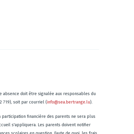
e absence doit être signalée aux responsables du
719), soit par courriel (
info@sea.bertrange.lu
).
a participation financière des parents ne sera plus
cueil s'appliquera. Les parents doivent notifier
nces scolaires en question. Faute de quoi, les frais