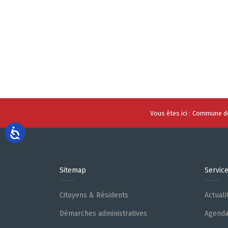
Vous êtes ici :
Commune de
Sitemap
Servic
Citoyens & Résidents
Actuali
Démarches administratives
Agend