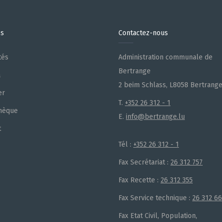
es
Contactez-nous
tés
Administration communale de
Bertrange
a
2 beim Schlass, L8058 Bertrang
er
T.
+352 26 312 - 1
hèque
E.
info@bertrange.lu
t
Tél :
+352 26 312 - 1
Fax Secrétariat :
26 312 757
Fax Recette :
26 312 355
Fax Service technique :
26 312 6
Fax Etat Civil, Population,