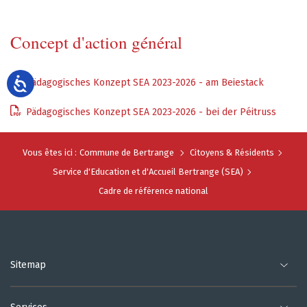
Concept d'action général
Pädagogisches Konzept SEA 2023-2026 - am Beiestack
Pädagogisches Konzept SEA 2023-2026 - bei der Péitruss
Vous êtes ici :
Commune de Bertrange
Citoyens & Résidents
Service d'Education et d'Accueil Bertrange (SEA)
Cadre de référence national
Sitemap